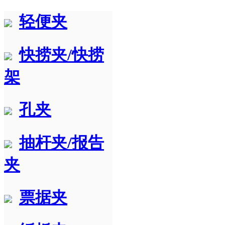
轻便夹
快捞夹/快捞
架
孔夹
抽杆夹/报告
夹
票据夹