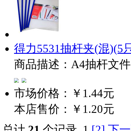
得力5531抽杆夹(混)(5只
商品描述：A4抽杆文
市场价格：
￥1.44元
本店售价：
￥1.20元
总计
21
个记录
1
[2]
下一