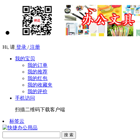
Hi,
请
登录
/
注册
我的宝贝
我的订单
我的推荐
我的红包
我的收藏夹
我的评价
手机访问
扫描二维码下载客户端
标签云
搜 索