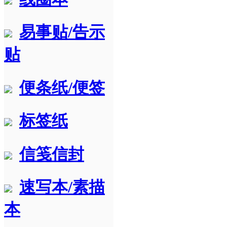
易事贴/告示
贴
便条纸/便签
标签纸
信笺信封
速写本/素描
本