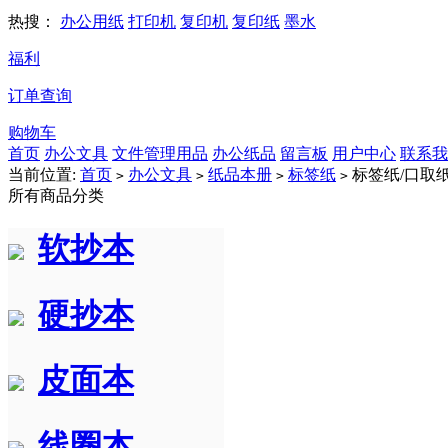
热搜：
办公用纸
打印机
复印机
复印纸
墨水
福利
订单查询
购物车
首页
办公文具
文件管理用品
办公纸品
留言板
用户中心
联系我
当前位置:
首页
办公文具
纸品本册
标签纸
标签纸/口取纸
>
>
>
>
所有商品分类
软抄本
硬抄本
皮面本
线圈本