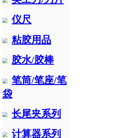
仪尺
粘胶用品
胶水/胶棒
笔筒/笔座/笔
袋
长尾夹系列
计算器系列