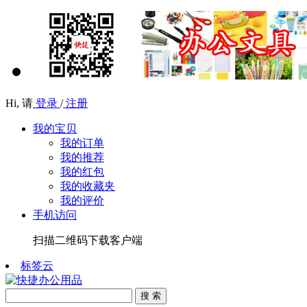
Hi,
请
登录
/
注册
我的宝贝
我的订单
我的推荐
我的红包
我的收藏夹
我的评价
手机访问
扫描二维码下载客户端
标签云
搜 索