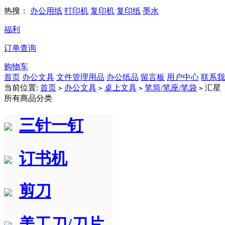
热搜：
办公用纸
打印机
复印机
复印纸
墨水
福利
订单查询
购物车
首页
办公文具
文件管理用品
办公纸品
留言板
用户中心
联系我
当前位置:
首页
办公文具
桌上文具
笔筒/笔座/笔袋
汇星
>
>
>
>
所有商品分类
三针一钉
订书机
剪刀
美工刀/刀片