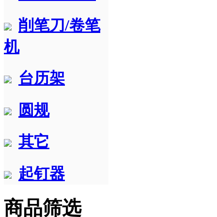
削笔刀/卷笔
机
台历架
圆规
其它
起钉器
商品筛选